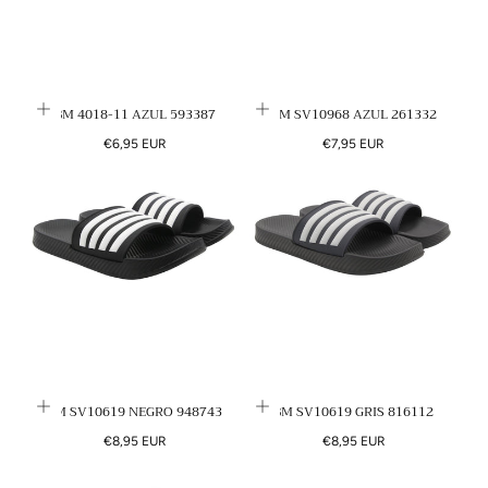
BM 4018-11 AZUL 593387
BM SV10968 AZUL 261332
Precio
Precio
€6,95 EUR
€7,95 EUR
regular
regular
BM SV10619 NEGRO 948743
BM SV10619 GRIS 816112
Precio
Precio
€8,95 EUR
€8,95 EUR
regular
regular