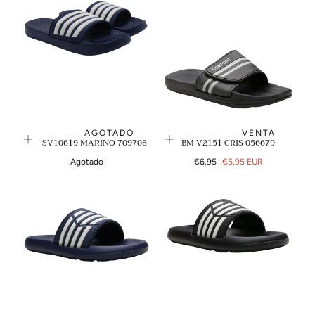
AGOTADO
VENTA
BM SV10619 MARINO 709708
BM V2151 GRIS 056679
Precio
Precio
Agotado
€6,95
€5,95 EUR
regular
de
venta