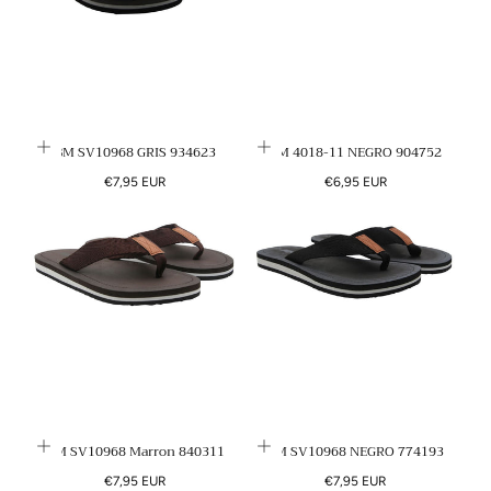
N
:
BM SV10968 GRIS 934623
BM 4018-11 NEGRO 904752
Precio
Precio
€7,95 EUR
€6,95 EUR
regular
regular
BM SV10968 Marron 840311
BM SV10968 NEGRO 774193
Precio
Precio
€7,95 EUR
€7,95 EUR