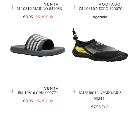
VENTA
AGOTADO
BM 10816 MARINO 844083
BM 10816 NEGRO 360070
Precio
Precio
€8,95
€5,95 EUR
Agotado
regular
de
venta
VENTA
BM 10816 GRIS 005771
BM SU8012 NEGRO/GRIS
932444
Precio
Precio
€8,95
€5,95 EUR
regular
de
Precio
€7,95 EUR
venta
regular