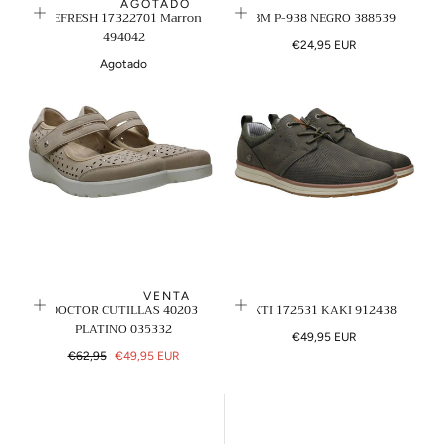
AGOTADO
REFRESH 17322701 Marron
BM P-938 NEGRO 388539
494042
Precio
€24,95 EUR
regular
Agotado
VENTA
DOCTOR CUTILLAS 40203
XTI 172531 KAKI 912438
PLATINO 035332
Precio
€49,95 EUR
Precio
Precio
regular
€62,95
€49,95 EUR
regular
de
venta