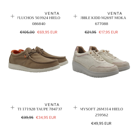
VENTA
VENTA
FLUCHOS 503924 HIELO
BUBBLE KIDD M2697 MOKA
086840
677088
Precio
Precio
Precio
Precio
€105,00
€69,95 EUR
€21,95
€17,95 EUR
regular
de
regular
de
venta
venta
VENTA
XTI 171928 TAUPE 784737
MYSOFT 26M314 HIELO
259562
Precio
Precio
€39,95
€34,95 EUR
regular
de
Precio
€49,95 EUR
venta
regular