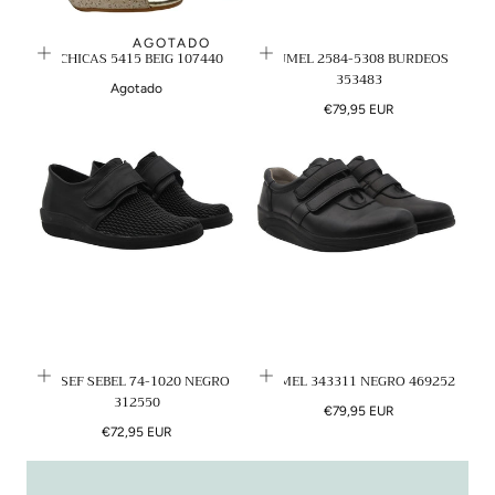
N
AGOTADO
DCHICAS 5415 BEIG 107440
LUMEL 2584-5308 BURDEOS
:
353483
Agotado
Precio
€79,95 EUR
regular
JOSEF SEBEL 74-1020 NEGRO
LUMEL 343311 NEGRO 469252
312550
Precio
€79,95 EUR
Precio
regular
€72,95 EUR
regular