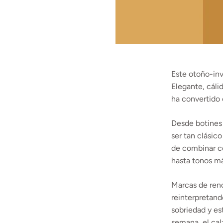
Este otoño-inv
Elegante, cáli
ha convertido 
Desde botines 
ser tan clásic
de combinar co
hasta tonos má
Marcas de reno
reinterpretand
sobriedad y est
semana, el cal