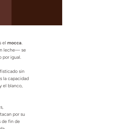
s el
mocca
.
con leche— se
 por igual.
isticado sin
es la capacidad
 el blanco,
s,
tacan por su
s de fin de
da.