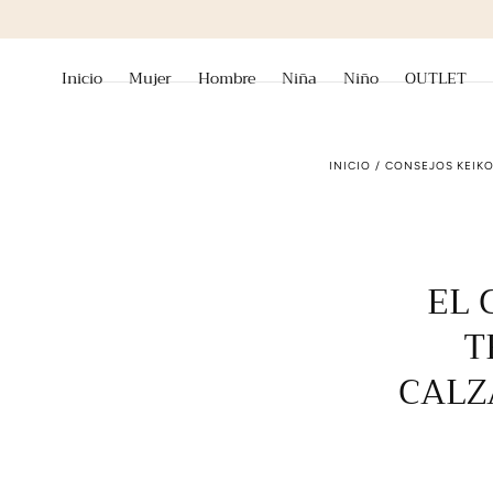
ENVÍOS GRATIS A PARTI
ir al contenido
Inicio
Mujer
Hombre
Niña
Niño
OUTLET
INICIO
/
CONSEJOS KEIK
EL 
T
CALZ