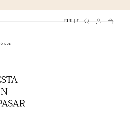
EUR | €
Carrito
DO QUE
ESTA
EN
PASAR