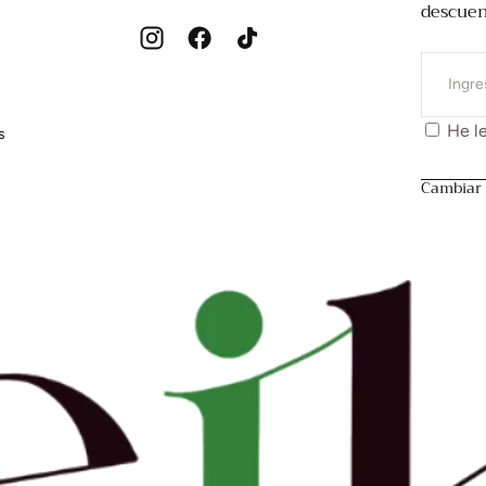
descuen
CORREO
ELECTRÓN
He le
s
Cambiar 