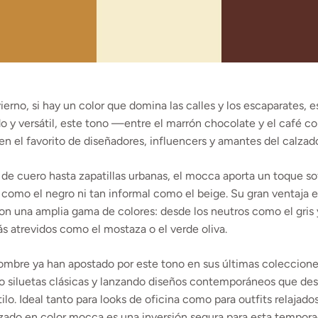
ierno, si hay un color que domina las calles y los escaparates, e
do y versátil, este tono —entre el marrón chocolate y el café 
en el favorito de diseñadores, influencers y amantes del calzado
de cuero hasta zapatillas urbanas, el mocca aporta un toque sof
o como el negro ni tan informal como el beige. Su gran ventaja 
n una amplia gama de colores: desde los neutros como el gris y
s atrevidos como el mostaza o el verde oliva.
mbre ya han apostado por este tono en sus últimas coleccione
o siluetas clásicas y lanzando diseños contemporáneos que des
ilo. Ideal tanto para looks de oficina como para outfits relajado
zado en color mocca es una inversión segura para esta tempora